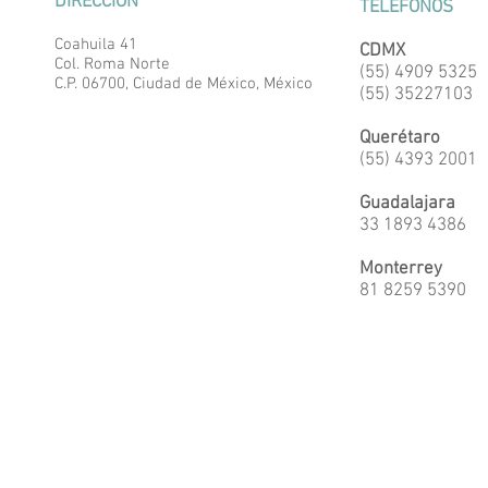
DIRECCIÓN
TELÉFONOS
Coahuila 41
CDMX
Col. Roma Norte
(55) 4909 5325
C.P. 06700, Ciudad de México, México
(55) 35227103
Querétaro
(55) 4393 2001
Guadalajara
33 1893 4386
Monterrey
81 8259 5390