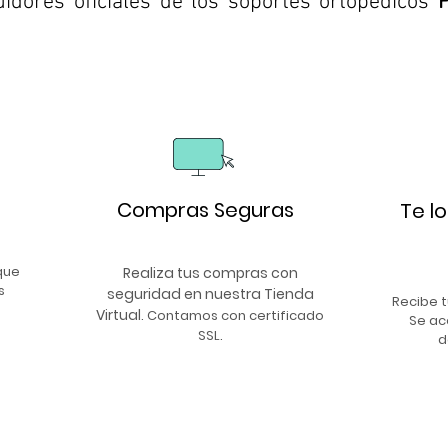
uidores oficiales de los soportes ortopédicos
Compras Seguras
Te l
que
Realiza tus compras con
s
seguridad en nuestra Tienda
Recibe t
Virtual
. Contamos con certificado
Se ac
SSL.
d