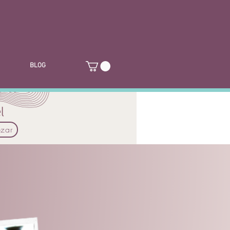
BLOG
zar