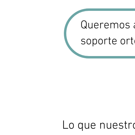
o
o
d
e
Queremos a
o
f
soporte ort
e
r
t
a
Lo que nuestr