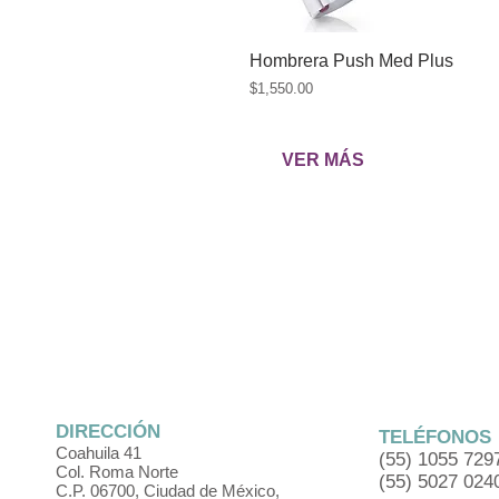
Hombrera Push Med Plus
Vista rápida
P
$1,550.00
r
e
c
VER MÁS
i
o
DIRECCIÓN
TELÉFONOS
Coahuila 41
(55) 1055 729
Col. Roma Norte
(55) 5027 024
C.P. 06700, Ciudad de México,